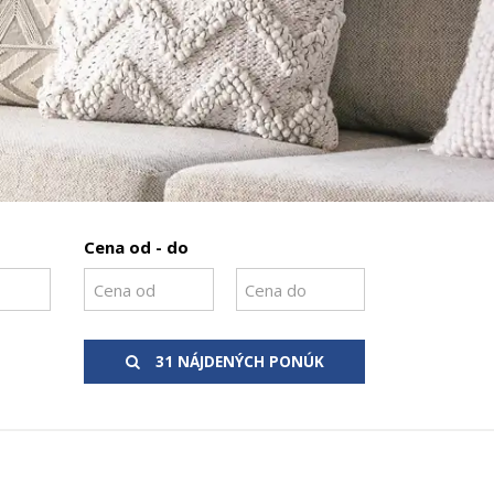
Cena od - do
31 NÁJDENÝCH PONÚK