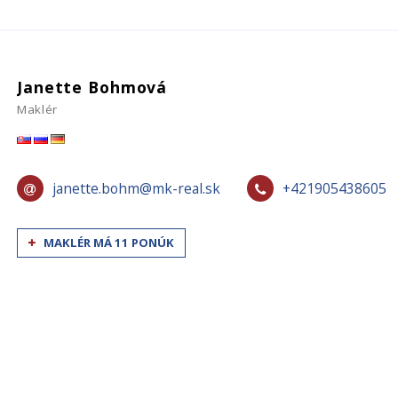
Janette Bohmová
Maklér
janette.bohm@mk-real.sk
+421905438605
MAKLÉR MÁ 11 PONÚK