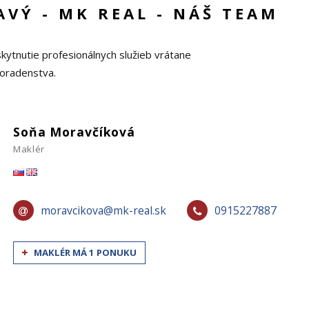
AVÝ - MK REAL - NÁŠ TEAM
skytnutie profesionálnych služieb vrátane
poradenstva.
Soňa Moravčíková
Maklér
moravcikova@mk-real.sk
0915227887
MAKLÉR MÁ 1 PONUKU