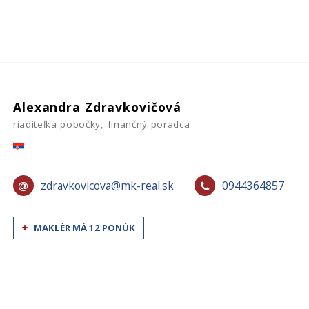
Alexandra Zdravkovičová
riaditeľka pobočky, finančný poradca
zdravkovicova@mk-real.sk
0944364857
MAKLÉR MÁ 12 PONÚK