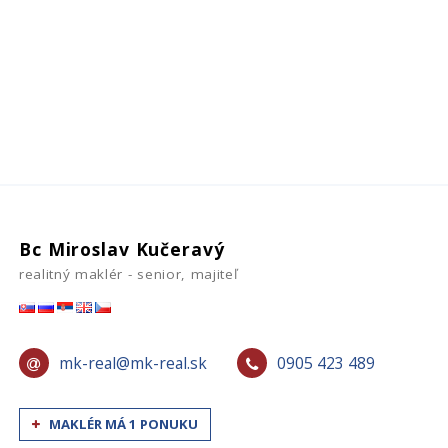
Bc Miroslav Kučeravý
realitný maklér - senior, majiteľ
mk-real@mk-real.sk
0905 423 489
MAKLÉR MÁ 1 PONUKU