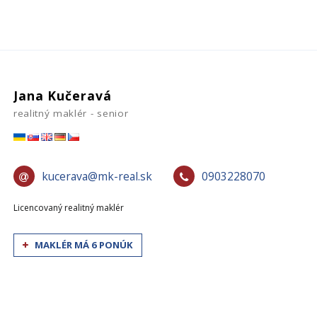
Jana Kučeravá
realitný maklér - senior
kucerava@mk-real.sk
0903228070
Licencovaný realitný maklér
MAKLÉR MÁ 6 PONÚK