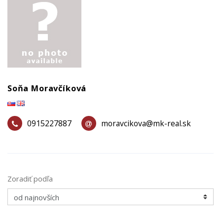
Soňa Moravčíková
0915227887
moravcikova@mk-real.sk
Zoradiť podľa