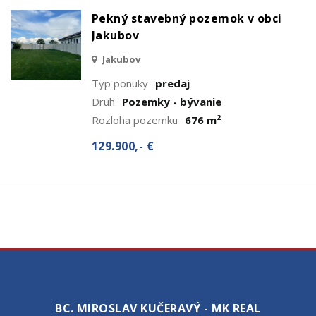
Pekný stavebný pozemok v obci
Jakubov
Jakubov
Typ ponuky
predaj
Druh
Pozemky - bývanie
Rozloha pozemku
676 m²
129.900,- €
BC. MIROSLAV KUČERAVÝ - MK REAL