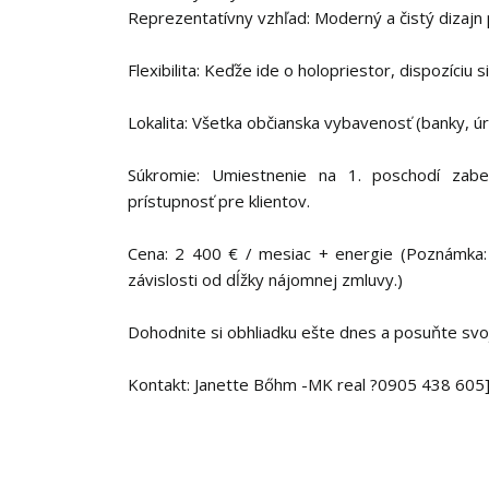
Reprezentatívny vzhľad: Moderný a čistý dizajn p
Flexibilita: Keďže ide o holopriestor, dispozíciu 
Lokalita: Všetka občianska vybavenosť (banky, úr
Súkromie: Umiestnenie na 1. poschodí zabe
prístupnosť pre klientov.
Cena: 2 400 € / mesiac + energie (Poznámka:
závislosti od dĺžky nájomnej zmluvy.)
Dohodnite si obhliadku ešte dnes a posuňte svo
Kontakt: Janette Bőhm -MK real ?0905 438 605