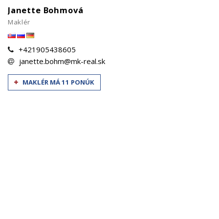
Janette Bohmová
Maklér
+421905438605
janette.bohm@mk-real.sk
MAKLÉR MÁ 11 PONÚK