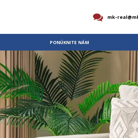
mk-real@mk
PONÚKNITE NÁM