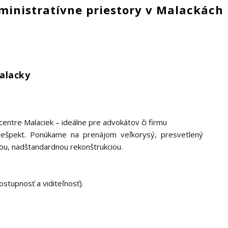
inistratívne priestory v Malackách
alacky
ntre Malaciek – ideálne pre advokátov či firmu
rešpekt. Ponúkame na prenájom veľkorysý, presvetlený
nou, nadštandardnou rekonštrukciou.
ostupnosť a viditeľnosť).