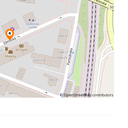
©
OpenStreetMap
contributors