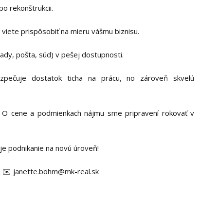
o rekonštrukcii.
si viete prispôsobiť na mieru vášmu biznisu.
ady, pošta, súd) v pešej dostupnosti.
zpečuje dostatok ticha na prácu, no zároveň skvelú
 O cene a podmienkach nájmu sme pripravení rokovať v
je podnikanie na novú úroveň!
] ✉️ janette.bohm@mk-real.sk