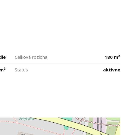
die
Celková rozloha
180 m²
 m²
Status
aktívne