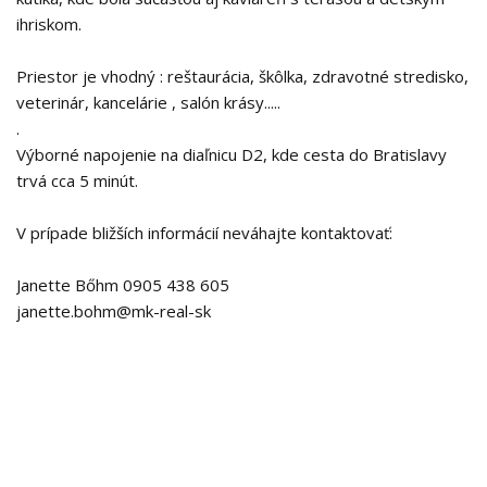
ihriskom.
Priestor je vhodný : reštaurácia, škôlka, zdravotné stredisko,
veterinár, kancelárie , salón krásy.....
.
Výborné napojenie na diaľnicu D2, kde cesta do Bratislavy
trvá cca 5 minút.
V prípade bližších informácií neváhajte kontaktovať:
Janette Bőhm 0905 438 605
janette.bohm@mk-real-sk