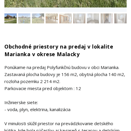
Obchodné priestory na predaj v lokalite
Marianka v okrese Malacky
Ponúkame na predaj Polyfunkčnú budovu v obci Marianka.
Zastavaná plocha budovy je 156 m2, obytná plocha 140 m2,
rozloha pozemku 2 214 m2.
Parkovacie miesta pred objektom : 12
Inžinierske siete:
- voda, plyn, elektrina, kanalizácia
V minulosti slúžil priestor na prevádzkovanie detského
kútika, kde bola súčasťou aj kaviareň s terasou a detským