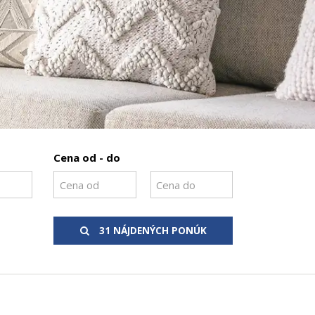
Cena od - do
31 NÁJDENÝCH PONÚK