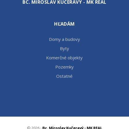
BC. MIROSLAV KUČERAVÝ - MK REAL
HĽADÁM
Domy a budovy
Byty
Komerčné objekty
Pozemky
Ostatné
© 2026 -
Bc. Miroslav Kučeravý - MK REAL