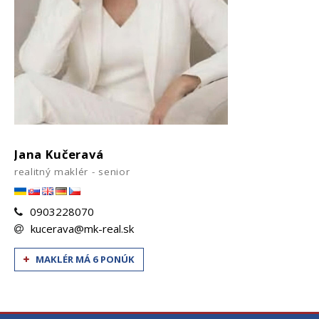
Jana Kučeravá
realitný maklér - senior
0903228070
kucerava@mk-real.sk
MAKLÉR MÁ 6 PONÚK