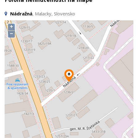
Nádražná
, Malacky, Slovensko
+
−