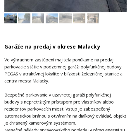
Garáže na predaj v okrese Malacky
Vo výhradnom zastúpení majiteľa ponúkame na predaj
parkovacie státie v podzemnej garáži polyfunkčnej budovy
PEGAS v atraktívnej lokalite v blízkosti železničnej stanice a
centra mesta Malacky.
Bezpečné parkovanie v uzavretej garáži polyfunkčnej
budovy s nepretržitým prístupom pre vlastníkov alebo
rezidentov parkovacích miest. Vstup je zabezpečený
automatickou bránou s otváraním na diaľkový ovládač, objekt
je chránený kamerovým systémom.
Mesačné náklady správcovského poplatku v rámci energií sú