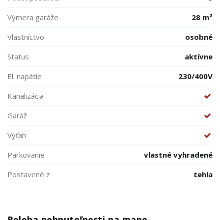
Výmera garáže
28 m²
Vlastníctvo
osobné
Status
aktívne
El. napätie
230/400V
Kanalizácia
Garáž
Výťah
Parkovanie
vlastné vyhradené
Postavené z
tehla
Poloha nehnuteľnosti na mape