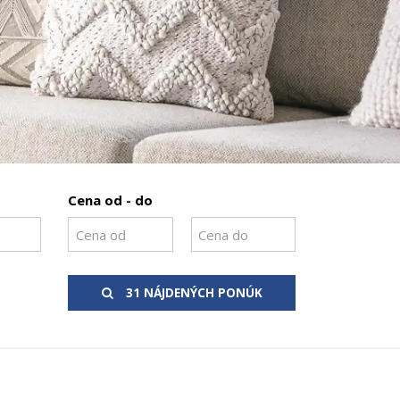
Cena od - do
31 NÁJDENÝCH PONÚK