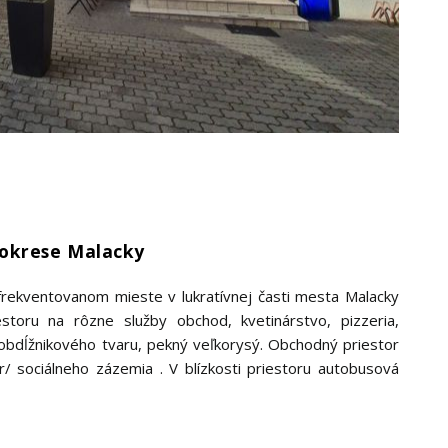
 okrese Malacky
rekventovanom mieste v lukratívnej časti mesta Malacky
estoru na rôzne služby obchod, kvetinárstvo, pizzeria,
je obdĺžnikového tvaru, pekný veľkorysý. Obchodný priestor
/ sociálneho zázemia . V blízkosti priestoru autobusová