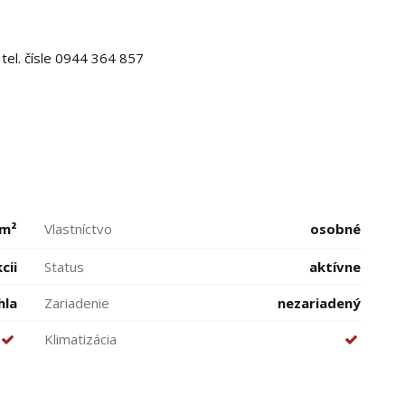
 tel. čísle 0944 364 857
 m²
Vlastníctvo
osobné
cii
Status
aktívne
hla
Zariadenie
nezariadený
Klimatizácia