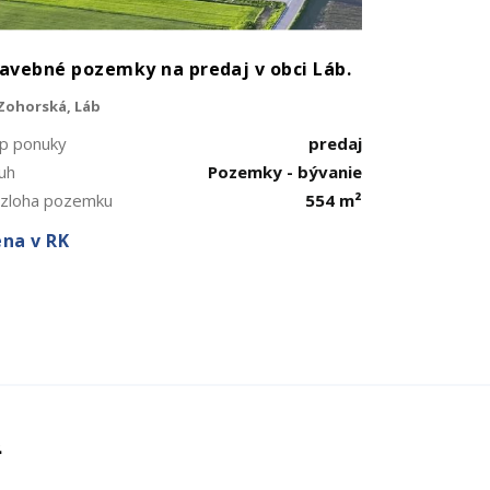
avebné pozemky na predaj v obci Láb.
Zohorská, Láb
p ponuky
predaj
uh
Pozemky - bývanie
zloha pozemku
554 m²
na v RK
Ť