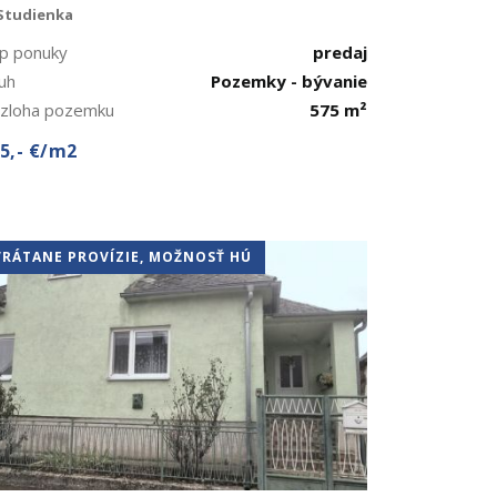
Studienka
p ponuky
predaj
uh
Pozemky - bývanie
zloha pozemku
575 m²
5,- €/m2
VRÁTANE PROVÍZIE, MOŽNOSŤ HÚ