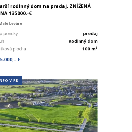
arší rodinný dom na predaj. ZNÍŽENÁ
NA 135000.-€
Malé Leváre
p ponuky
predaj
uh
Rodinný dom
itková plocha
100 m²
5.000,- €
INFO V RK