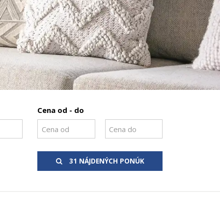
Cena od - do
31 NÁJDENÝCH PONÚK