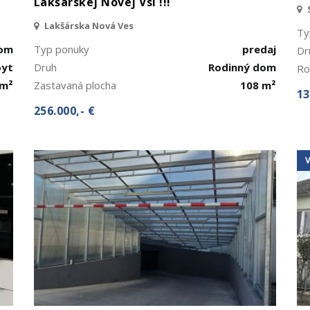
Lakšárskej Novej Vsi !!!
Lakšárska Nová Ves
Ty
jom
Typ ponuky
predaj
Dr
byt
Druh
Rodinný dom
Ro
 m²
Zastavaná plocha
108 m²
13
256.000,- €