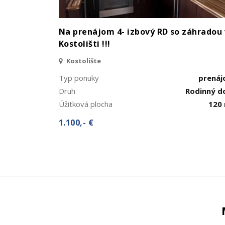
Na prenájom 4- izbový RD so záhradou 
Kostolišti !!!
Kostolište
Typ ponuky
prená
Druh
Rodinný 
Úžitková plocha
120
1.100,- €