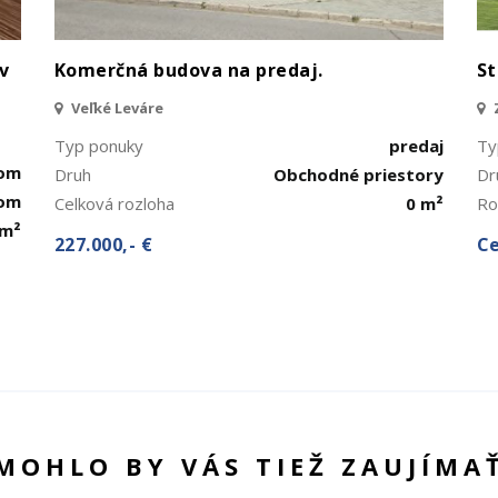
v
Komerčná budova na predaj.
St
Veľké Leváre
Typ ponuky
predaj
Ty
jom
Druh
Obchodné priestory
Dr
dom
Celková rozloha
0 m²
Ro
 m²
227.000,- €
Ce
MOHLO BY VÁS TIEŽ ZAUJÍMA