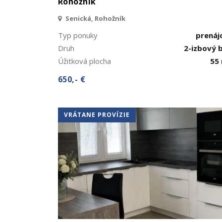
Rohožník
Senická, Rohožník
Typ ponuky
prená
Druh
2-izbový 
Úžitková plocha
55
650,- €
VRÁTANE PROVÍZIE