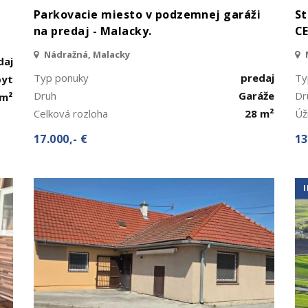
Parkovacie miesto v podzemnej garáži
St
na predaj - Malacky.
CE
Nádražná, Malacky
daj
Typ ponuky
predaj
Ty
byt
Druh
Garáže
Dr
 m²
Celková rozloha
28 m²
Úž
17.000,- €
13