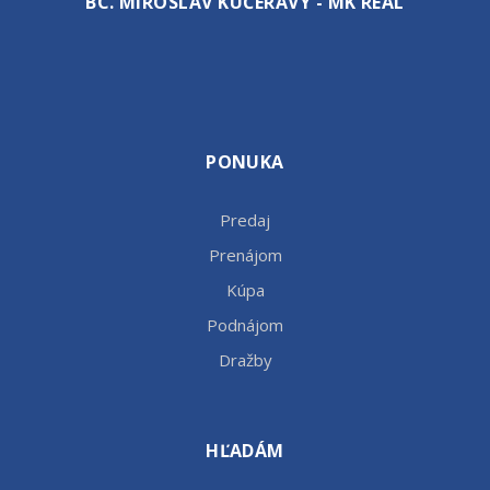
BC. MIROSLAV KUČERAVÝ - MK REAL
PONUKA
Predaj
Prenájom
Kúpa
Podnájom
Dražby
HĽADÁM