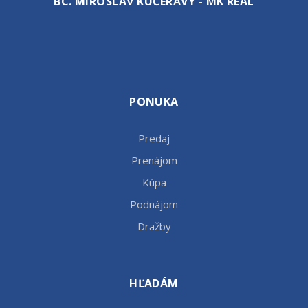
BC. MIROSLAV KUČERAVÝ - MK REAL
PONUKA
Predaj
Prenájom
Kúpa
Podnájom
Dražby
HĽADÁM